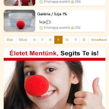
5 hónapja ezelőtt
256
Galéria / Szja 1%
5 hónapja ezelőtt
252
Első
Előző.
6
7
8
9
10
11
12
Következő