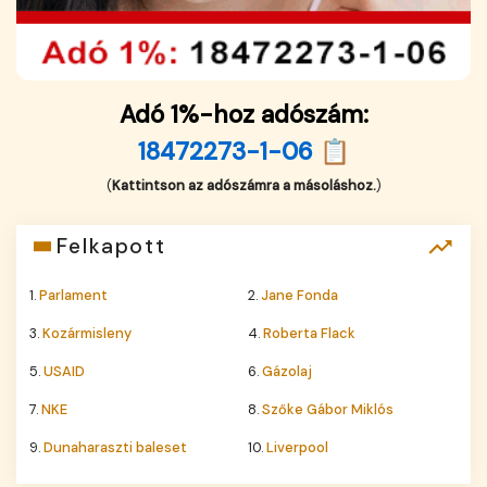
Adó 1%-hoz adószám:
18472273-1-06 📋
(
Kattintson az adószámra a másoláshoz.
)
Felkapott
1.
Parlament
2.
Jane Fonda
3.
Kozármisleny
4.
Roberta Flack
5.
USAID
6.
Gázolaj
7.
NKE
8.
Szőke Gábor Miklós
9.
Dunaharaszti baleset
10.
Liverpool