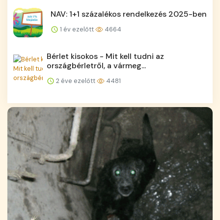
NAV: 1+1 százalékos rendelkezés 2025-ben
1 év ezelőtt
4664
Bérlet kisokos - Mit kell tudni az
országbérletről, a vármeg...
2 éve ezelőtt
4481