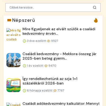
Népszerű
Mire figyeljenek az elvált szülők a családi
kedvezmény érvén...
3 éve ezelőtt
9527
Családi kedvezmény - Mekkora összeg jár
2025-ben beteg gyerm...
1 év ezelőtt
9470
Így rendelkezhetünk az szja 1+1
százalékáról 2026-ban
6 hónapja ezelőtt
7767
Családi adókedvezmény kalkulátor: Mennyi