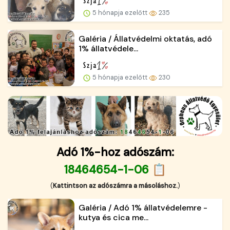
5 hónapja ezelőtt
235
Galéria / Állatvédelmi oktatás, adó
1% állatvédele...
5 hónapja ezelőtt
230
Adó 1%-hoz adószám:
18464654-1-06 📋
(
Kattintson az adószámra a másoláshoz.
)
Galéria / Adó 1% állatvédelemre -
kutya és cica me...