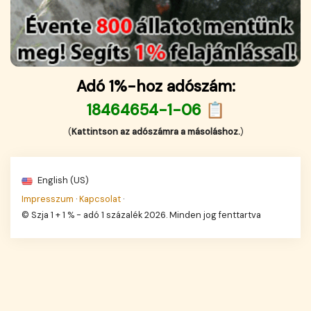
Adó 1%-hoz adószám:
18464654-1-06 📋
(
Kattintson az adószámra a másoláshoz.
)
English (US)
Impresszum
·
Kapcsolat
·
© Szja 1 + 1 % - adó 1 százalék 2026. Minden jog fenttartva