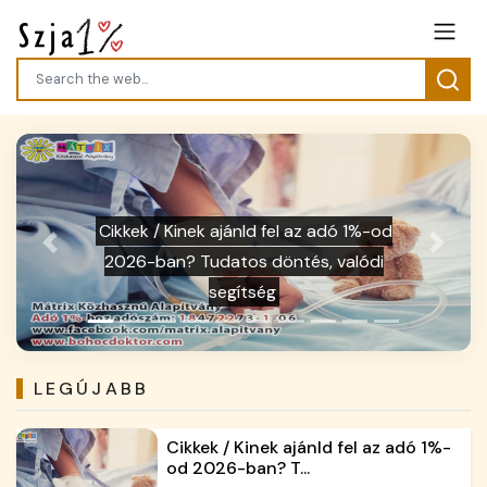
Previous
Next
Galéria / Gyermekmentő szja 1%
LEGÚJABB
Cikkek / Kinek ajánld fel az adó 1%-
od 2026-ban? T...