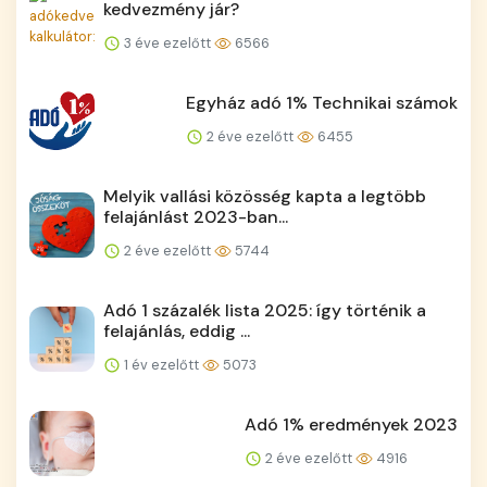
kedvezmény jár?
3 éve ezelőtt
6566
Egyház adó 1% Technikai számok
2 éve ezelőtt
6455
Melyik vallási közösség kapta a legtöbb
felajánlást 2023-ban...
2 éve ezelőtt
5744
Adó 1 százalék lista 2025: így történik a
felajánlás, eddig ...
1 év ezelőtt
5073
Adó 1% eredmények 2023
2 éve ezelőtt
4916