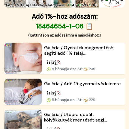
Adó 1%-hoz adószám:
18464654-1-06 📋
(
Kattintson az adószámra a másoláshoz.
)
Galéria / Gyerekek megmentését
segíti adó 1% felaj...
5 hónapja ezelőtt
239
Galéria / Adó 15 gyermekvédelemre
5 hónapja ezelőtt
229
Galéria / Utácra dobált
kölyökkutyák mentését segí...