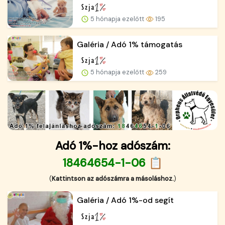
5 hónapja ezelőtt
195
Galéria / Adó 1% támogatás
5 hónapja ezelőtt
259
Adó 1%-hoz adószám:
18464654-1-06 📋
(
Kattintson az adószámra a másoláshoz.
)
Galéria / Adó 1%-od segít