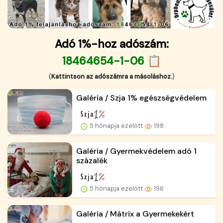
Adó 1%-hoz adószám:
18464654-1-06 📋
(
Kattintson az adószámra a másoláshoz.
)
Galéria / Szja 1% egészségvédelem
5 hónapja ezelőtt
198
Galéria / Gyermekvédelem adó 1
százalék
5 hónapja ezelőtt
196
Galéria / Mátrix a Gyermekekért