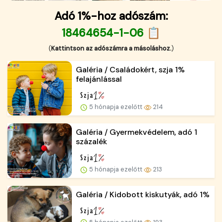
Adó 1%-hoz adószám:
18464654-1-06 📋
(
Kattintson az adószámra a másoláshoz.
)
Galéria / Családokért, szja 1%
felajánlással
5 hónapja ezelőtt
214
Galéria / Gyermekvédelem, adó 1
százalék
5 hónapja ezelőtt
213
Galéria / Kidobott kiskutyák, adó 1%