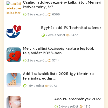
Családi adókedvezmény kalkulátor: Mennyi
kedvezmény jár?
3 éve ezelőtt
6566
Egyház adó 1% Technikai számok
2 éve ezelőtt
6455
Melyik vallási közösség kapta a legtöbb
felajánlást 2023-ban...
2 éve ezelőtt
5744
Adó 1 százalék lista 2025: így történik a
felajánlás, eddig ...
1 év ezelőtt
5073
Adó 1% eredmények 2023
2 éve ezelőtt
4916