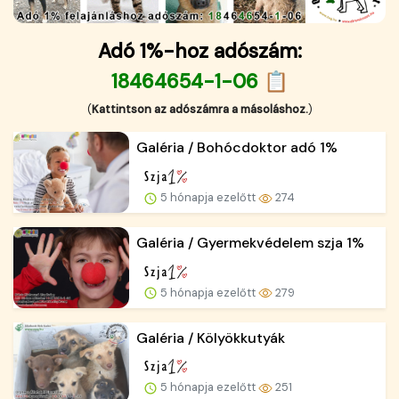
Adó 1%-hoz adószám:
18464654-1-06 📋
(
Kattintson az adószámra a másoláshoz.
)
Galéria / Bohócdoktor adó 1%
5 hónapja ezelőtt
274
Galéria / Gyermekvédelem szja 1%
5 hónapja ezelőtt
279
Galéria / Kölyökkutyák
5 hónapja ezelőtt
251