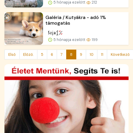
5 hónapja ezelőtt
212
Galéria / Kutyákra - adó 1%
támogatás
5 hónapja ezelőtt
199
Első
Előző.
5
6
7
8
9
10
11
Következő