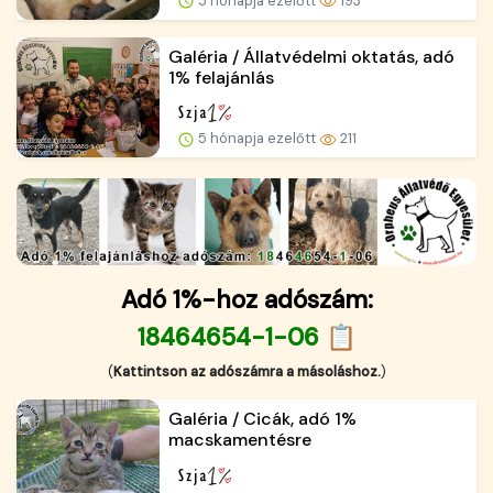
5 hónapja ezelőtt
193
Galéria / Állatvédelmi oktatás, adó
1% felajánlás
5 hónapja ezelőtt
211
Adó 1%-hoz adószám:
18464654-1-06 📋
(
Kattintson az adószámra a másoláshoz.
)
Galéria / Cicák, adó 1%
macskamentésre