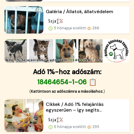
Galéria / Állatok, állatvédelem
5 hónapja ezelőtt
266
Adó 1%-hoz adószám:
18464654-1-06 📋
(
Kattintson az adószámra a másoláshoz.
)
Cikkek / Adó 1% felajánlás
egyszerűen – így segíts...
5 hónapja ezelőtt
295