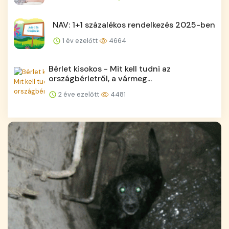
NAV: 1+1 százalékos rendelkezés 2025-ben
1 év ezelőtt
4664
Bérlet kisokos - Mit kell tudni az
országbérletről, a vármeg...
2 éve ezelőtt
4481