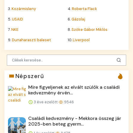
3.
Kozármisleny
4.
Roberta Flack
5.
USAID
6.
Gázolaj
7.
NKE
8.
Szőke Gábor Miklós
9.
Dunaharaszti baleset
10.
Liverpool
Népszerű
Mire figyeljenek az elvált szülők a családi
kedvezmény érvén...
3 éve ezelőtt
9546
Családi kedvezmény - Mekkora összeg jár
2025-ben beteg gyerm...