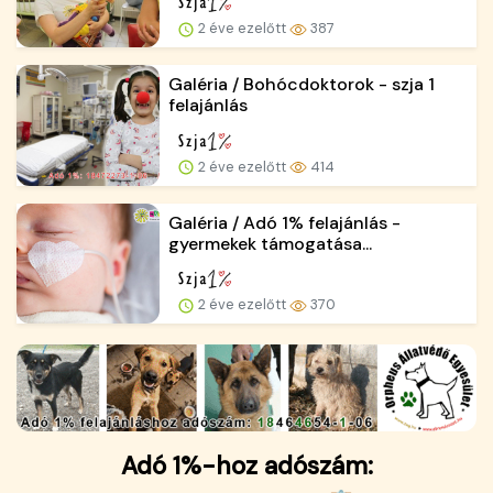
2 éve ezelőtt
387
Galéria / Bohócdoktorok - szja 1
felajánlás
2 éve ezelőtt
414
Galéria / Adó 1% felajánlás -
gyermekek támogatása...
2 éve ezelőtt
370
Adó 1%-hoz adószám: