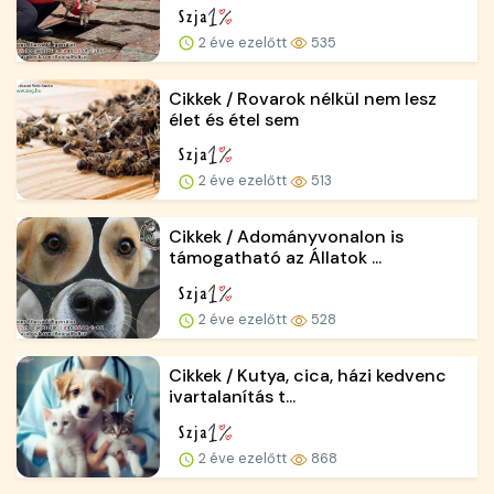
2 éve ezelőtt
535
Cikkek / Rovarok nélkül nem lesz
élet és étel sem
2 éve ezelőtt
513
Cikkek / Adományvonalon is
támogatható az Állatok ...
2 éve ezelőtt
528
Cikkek / Kutya, cica, házi kedvenc
ivartalanítás t...
2 éve ezelőtt
868