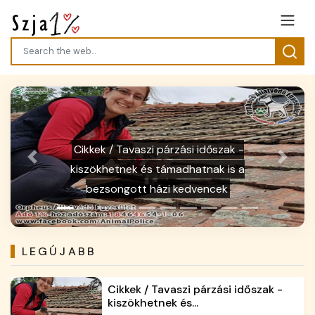
Previous
Next
Cikkek / Rovarok nélkül nem lesz élet és
étel sem
LEGÚJABB
Cikkek / Tavaszi párzási időszak -
kiszökhetnek és...