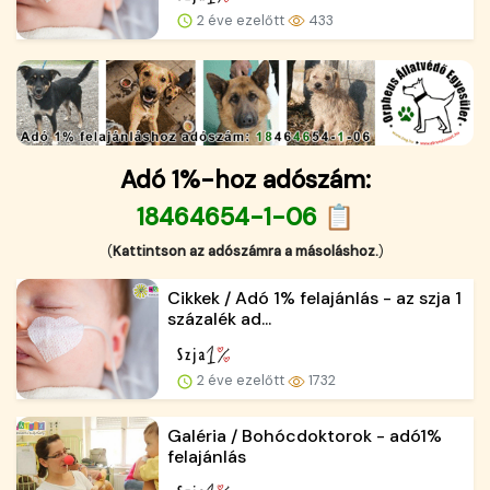
2 éve ezelőtt
433
Adó 1%-hoz adószám:
18464654-1-06 📋
(
Kattintson az adószámra a másoláshoz.
)
Cikkek / Adó 1% felajánlás - az szja 1
százalék ad...
2 éve ezelőtt
1732
Galéria / Bohócdoktorok - adó1%
felajánlás