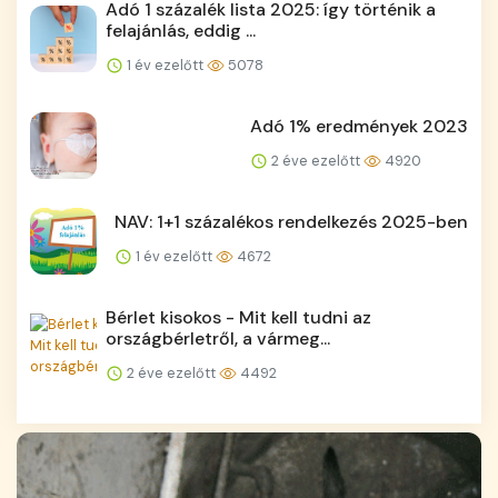
Adó 1 százalék lista 2025: így történik a
felajánlás, eddig ...
1 év ezelőtt
5078
Adó 1% eredmények 2023
2 éve ezelőtt
4920
NAV: 1+1 százalékos rendelkezés 2025-ben
1 év ezelőtt
4672
Bérlet kisokos - Mit kell tudni az
országbérletről, a vármeg...
2 éve ezelőtt
4492