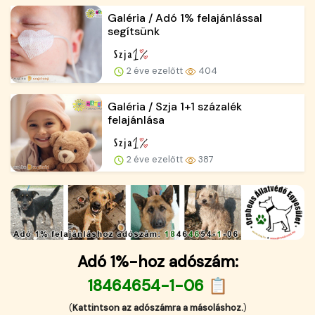
Galéria / Adó 1% felajánlással
segítsünk
2 éve ezelőtt
404
Galéria / Szja 1+1 százalék
felajánlása
2 éve ezelőtt
387
Adó 1%-hoz adószám:
18464654-1-06 📋
(
Kattintson az adószámra a másoláshoz.
)