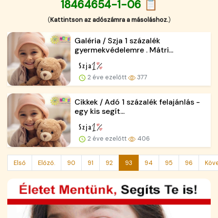
18464654-1-06 📋
(
Kattintson az adószámra a másoláshoz.
)
Galéria / Szja 1 százalék
gyermekvédelemre . Mátri...
2 éve ezelőtt
377
Cikkek / Adó 1 százalék felajánlás -
egy kis segít...
2 éve ezelőtt
406
Első
Előző.
90
91
92
93
94
95
96
Köv