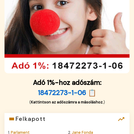
Adó 1%-hoz adószám:
18472273-1-06 📋
(
Kattintson az adószámra a másoláshoz.
)
Felkapott
1.
Parlament
2.
Jane Fonda