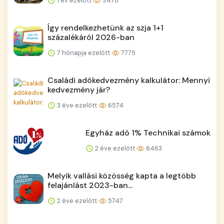
1 év ezelőtt
9478
Így rendelkezhetünk az szja 1+1
százalékáról 2026-ban
7 hónapja ezelőtt
7779
Családi adókedvezmény kalkulátor: Mennyi
kedvezmény jár?
3 éve ezelőtt
6574
Egyház adó 1% Technikai számok
2 éve ezelőtt
6463
Melyik vallási közösség kapta a legtöbb
felajánlást 2023-ban...
2 éve ezelőtt
5747