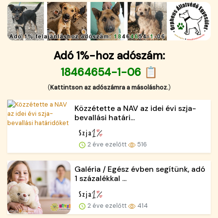
Adó 1%-hoz adószám:
18464654-1-06 📋
(
Kattintson az adószámra a másoláshoz.
)
Közzétette a NAV az idei évi szja-
bevallási határi...
2 éve ezelőtt
516
Galéria / Egész évben segítünk, adó
1 százalékkal ...
2 éve ezelőtt
414