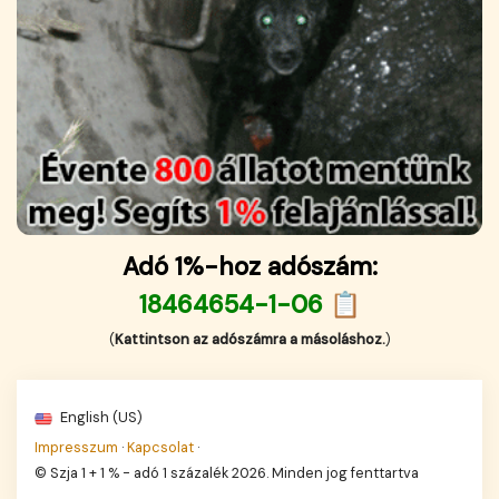
Adó 1%-hoz adószám:
18464654-1-06 📋
(
Kattintson az adószámra a másoláshoz.
)
English (US)
Impresszum
·
Kapcsolat
·
© Szja 1 + 1 % - adó 1 százalék 2026. Minden jog fenttartva