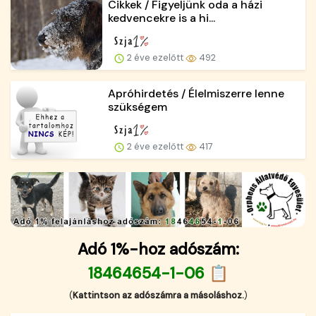
Cikkek / Figyeljünk oda a házi
kedvencekre is a hi...
2 éve ezelőtt
492
Apróhirdetés / Élelmiszerre lenne
szükségem
2 éve ezelőtt
417
Adó 1%-hoz adószám:
18464654-1-06 📋
(
Kattintson az adószámra a másoláshoz.
)