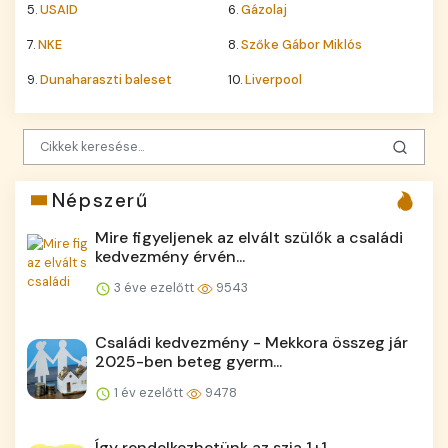
5.
USAID
6.
Gázolaj
7.
NKE
8.
Szőke Gábor Miklós
9.
Dunaharaszti baleset
10.
Liverpool
Népszerű
Mire figyeljenek az elvált szülők a családi
kedvezmény érvén...
3 éve ezelőtt
9543
Családi kedvezmény - Mekkora összeg jár
2025-ben beteg gyerm...
1 év ezelőtt
9478
Így rendelkezhetünk az szja 1+1