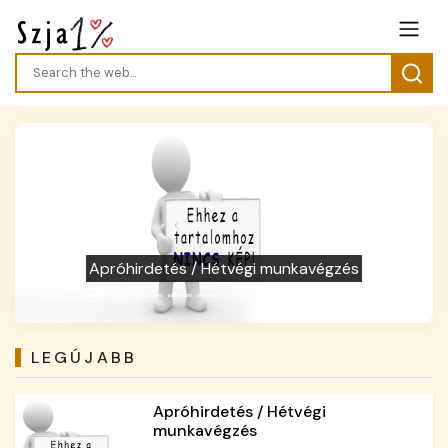
Previous
Next
Apróhirdetés / Kérem olvassa el a mi kis
történetünk :)
LEGÚJABB
Apróhirdetés / Hétvégi
munkavégzés