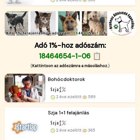
Adó 1%-hoz adószám:
18464654-1-06 📋
(
Kattintson az adószámra a másoláshoz.
)
Bohócdoktorok
2 éve ezelőtt
589
Szja 1+1 felajánlás
2 éve ezelőtt
365