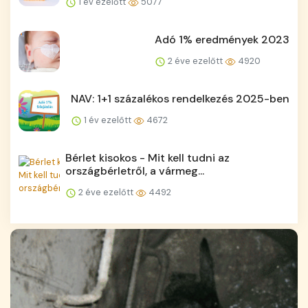
1 év ezelőtt
5077
Adó 1% eredmények 2023
2 éve ezelőtt
4920
NAV: 1+1 százalékos rendelkezés 2025-ben
1 év ezelőtt
4672
Bérlet kisokos - Mit kell tudni az
országbérletről, a vármeg...
2 éve ezelőtt
4492