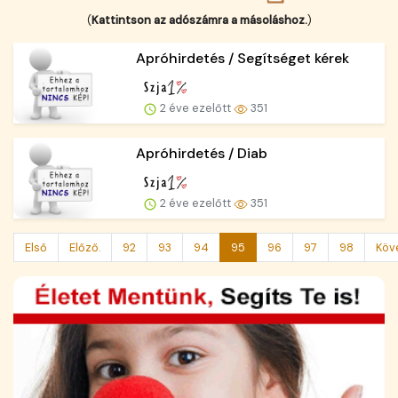
(
Kattintson az adószámra a másoláshoz.
)
Apróhirdetés / Segítséget kérek
2 éve ezelőtt
351
Apróhirdetés / Diab
2 éve ezelőtt
351
Első
Előző.
92
93
94
95
96
97
98
Köv