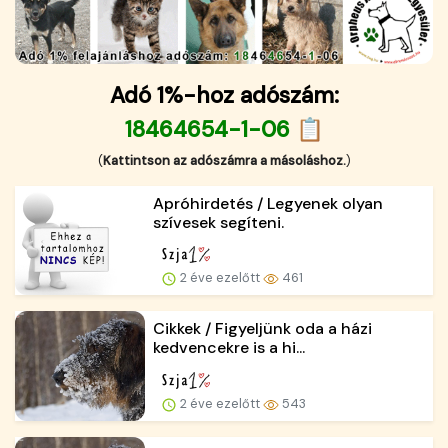
Adó 1%-hoz adószám:
18464654-1-06 📋
(
Kattintson az adószámra a másoláshoz.
)
Apróhirdetés / Legyenek olyan
szívesek segíteni.
2 éve ezelőtt
461
Cikkek / Figyeljünk oda a házi
kedvencekre is a hi...
2 éve ezelőtt
543