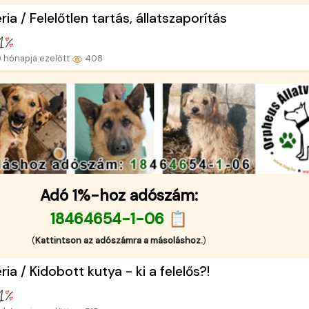
ria / Felelőtlen tartás, állatszaporítás
 hónapja ezelőtt
408
Adó 1%-hoz adószám:
18464654-1-06 📋
(
Kattintson az adószámra a másoláshoz.
)
ria / Kidobott kutya - ki a felelős?!