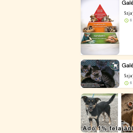
Galé
6 
Galé
6 