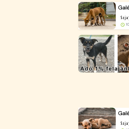
Galé
10
Galé