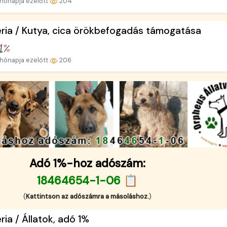
hónapja ezelőtt
204
ria / Kutya, cica örökbefogadás támogatása
hónapja ezelőtt
206
Adó 1%-hoz adószám:
18464654-1-06 📋
(
Kattintson az adószámra a másoláshoz.
)
ria / Állatok, adó 1%