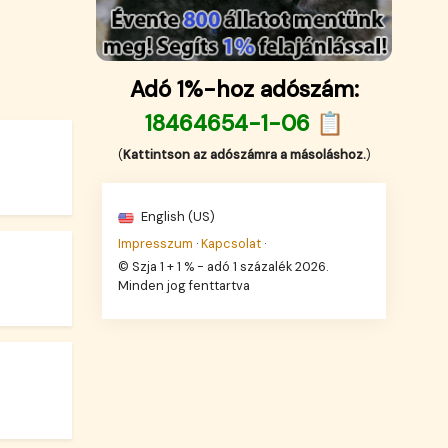
Adó 1%-hoz adószám:
18464654-1-06 📋
(
Kattintson az adószámra a másoláshoz.
)
English (US)
Impresszum
·
Kapcsolat
·
© Szja 1 + 1 % - adó 1 százalék 2026.
Minden jog fenttartva