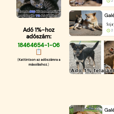
2 
Galé
Adó 1%-hoz
2 
adószám:
18464654-1-06
📋
(
Kattintson az adószámra a
másoláshoz.
)
Galé