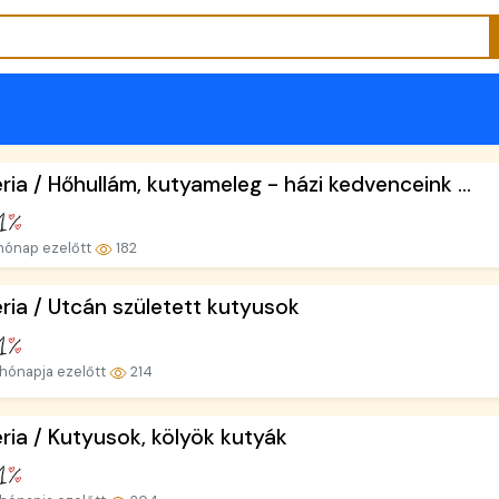
ria / Hőhullám, kutyameleg - házi kedvenceink ...
hónap ezelőtt
182
ria / Utcán született kutyusok
hónapja ezelőtt
214
ria / Kutyusok, kölyök kutyák