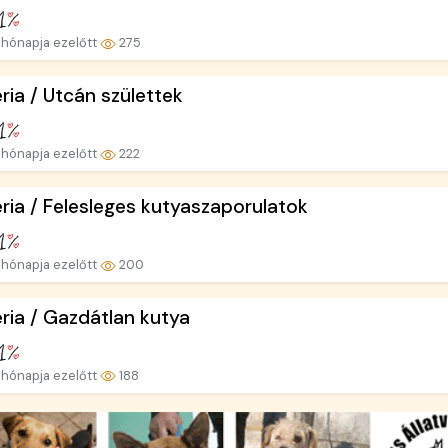
hónapja ezelőtt
275
ria / Utcán születtek
hónapja ezelőtt
222
ria / Felesleges kutyaszaporulatok
hónapja ezelőtt
200
ria / Gazdátlan kutya
hónapja ezelőtt
188