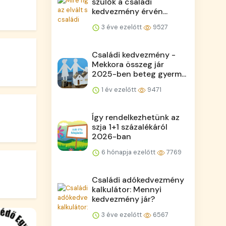
szülők a családi
kedvezmény érvén...
3 éve ezelőtt
9527
Családi kedvezmény -
Mekkora összeg jár
2025-ben beteg gyerm...
1 év ezelőtt
9471
Így rendelkezhetünk az
szja 1+1 százalékáról
2026-ban
6 hónapja ezelőtt
7769
Családi adókedvezmény
kalkulátor: Mennyi
kedvezmény jár?
3 éve ezelőtt
6567