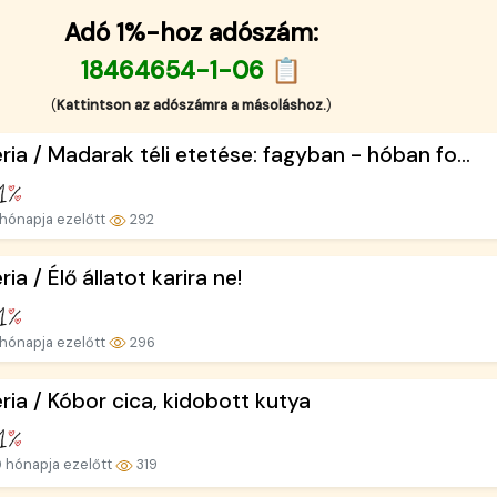
Adó 1%-hoz adószám:
18464654-1-06 📋
(
Kattintson az adószámra a másoláshoz.
)
ria / Madarak téli etetése: fagyban - hóban fo...
hónapja ezelőtt
292
ria / Élő állatot karira ne!
hónapja ezelőtt
296
ria / Kóbor cica, kidobott kutya
 hónapja ezelőtt
319