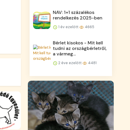
NAV: 1+1 százalékos
rendelkezés 2025-ben
1 év ezelőtt
4665
Bérlet kisokos - Mit kell
tudni az országbérletről,
a vármeg...
2 éve ezelőtt
4481