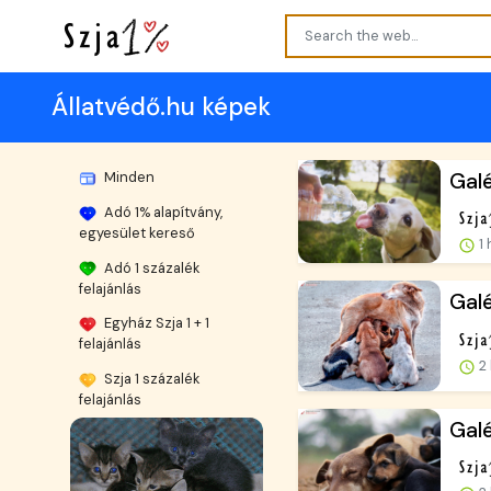
Állatvédő.hu képek
Galé
Minden
Adó 1% alapítvány,
egyesület kereső
1 
Adó 1 százalék
felajánlás
Galé
Egyház Szja 1 + 1
felajánlás
2 
Szja 1 százalék
felajánlás
Galé