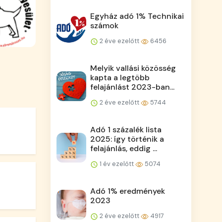
Egyház adó 1% Technikai
számok
2 éve ezelőtt
6456
Melyik vallási közösség
kapta a legtöbb
felajánlást 2023-ban...
2 éve ezelőtt
5744
Adó 1 százalék lista
2025: így történik a
felajánlás, eddig ...
1 év ezelőtt
5074
Adó 1% eredmények
2023
2 éve ezelőtt
4917