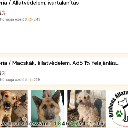
ria / Állatvédelem: ivartalanítás
hónapja ezelőtt
243
ria / Macskák, állatvédelem, Adó 1% felajánlás...
hónapja ezelőtt
239