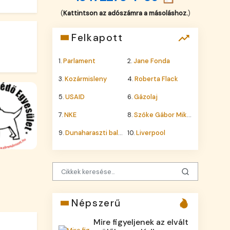
(
Kattintson az adószámra a másoláshoz.
)
Felkapott
1.
Parlament
2.
Jane Fonda
3.
Kozármisleny
4.
Roberta Flack
5.
USAID
6.
Gázolaj
7.
NKE
8.
Szőke Gábor Miklós
9.
Dunaharaszti baleset
10.
Liverpool
Népszerű
Mire figyeljenek az elvált