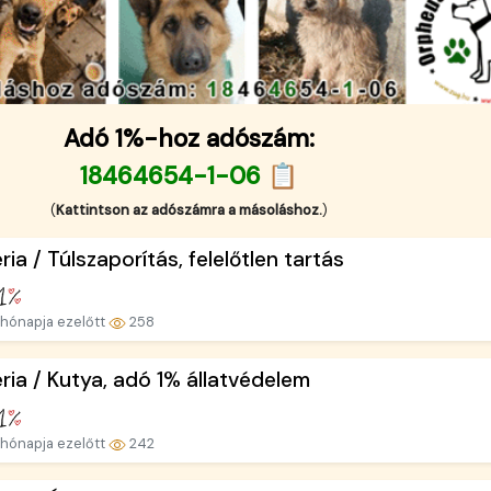
Adó 1%-hoz adószám:
18464654-1-06 📋
(
Kattintson az adószámra a másoláshoz.
)
ria / Túlszaporítás, felelőtlen tartás
hónapja ezelőtt
258
ria / Kutya, adó 1% állatvédelem
hónapja ezelőtt
242