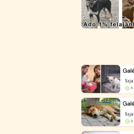
Galé
6 
Galé
6 