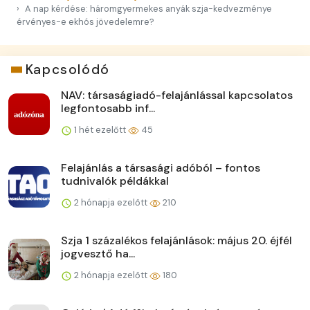
A nap kérdése: háromgyermekes anyák szja-kedvezménye
érvényes-e ekhós jövedelemre?
Kapcsolódó
NAV: társaságiadó-felajánlással kapcsolatos
legfontosabb inf...
1 hét ezelőtt
45
Felajánlás a társasági adóból – fontos
tudnivalók példákkal
2 hónapja ezelőtt
210
Szja 1 százalékos felajánlások: május 20. éjfél
jogvesztő ha...
2 hónapja ezelőtt
180