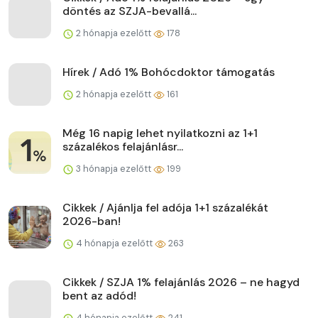
döntés az SZJA-bevallá...
2 hónapja ezelőtt
178
Hírek / Adó 1% Bohócdoktor támogatás
2 hónapja ezelőtt
161
Még 16 napig lehet nyilatkozni az 1+1
százalékos felajánlásr...
3 hónapja ezelőtt
199
Cikkek / Ajánlja fel adója 1+1 százalékát
2026-ban!
4 hónapja ezelőtt
263
Cikkek / SZJA 1% felajánlás 2026 – ne hagyd
bent az adód!
4 hónapja ezelőtt
241