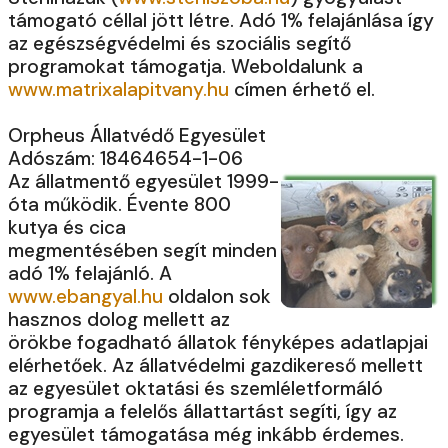
támogató céllal jött létre. Adó 1% felajánlása így
az egészségvédelmi és szociális segítő
programokat támogatja. Weboldalunk a
www.matrixalapitvany.hu
címen érhető el.
Orpheus Állatvédő Egyesület
Adószám: 18464654-1-06
Az állatmentő egyesület 1999-
óta működik. Évente 800
kutya és cica
megmentésében segít minden
adó 1% felajánló. A
www.ebangyal.hu
oldalon sok
hasznos dolog mellett az
örökbe fogadható állatok fényképes adatlapjai
elérhetőek. Az állatvédelmi gazdikereső mellett
az egyesület oktatási és szemléletformáló
programja a felelős állattartást segíti, így az
egyesület támogatása még inkább érdemes.