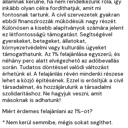
államnak kerülne, ha nem rendelkezünk róla, így
inkább olyan célra fordíthatjuk, amit mi
fontosnak tartunk. A civil szervezetek gyakran
ebből finanszírozzák működésük nagy részét.
Különösen a kisebb alapítványok számára jelent
ez létfontosságú támogatást. Segítségével
gyerekeket, betegeket, állatokat,
környezetvédelmi vagy kulturális ügyeket
támogathatunk. Az 1% felajánlása egyszerű, és
néhány perc alatt elvégezhető az adóbevallás
során. Tudatos döntéssel valódi változást
érhetünk el. A felajánlás révén mindenki részese
lehet a közjó építésének. Ezzel is erősítjük a civil
társadalmat, és hozzájárulunk a társadalmi
szolidaritáshoz. Ne hagyjuk veszni, amit
másoknak is adhatunk!
Miért érdemes felajánlani az 1%-ot?
* Nem kerül semmibe, mégis sokat segíthet.