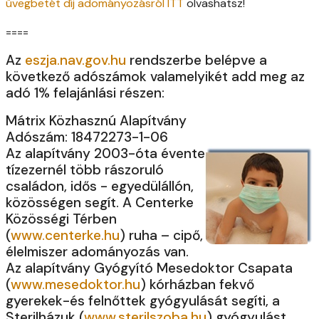
üvegbetét díj adományozásról ITT
olvashatsz!
====
Az
eszja.nav.gov.hu
rendszerbe belépve a
következő adószámok valamelyikét add meg az
adó 1% felajánlási részen:
Mátrix Közhasznú Alapítvány
Adószám: 18472273-1-06
Az alapítvány 2003-óta évente
tízezernél több rászoruló
családon, idős - egyedülállón,
közösségen segít. A Centerke
Közösségi Térben
(
www.centerke.hu
) ruha – cipő,
élelmiszer adományozás van.
Az alapítvány Gyógyító Mesedoktor Csapata
(
www.mesedoktor.hu
) kórházban fekvő
gyerekek-és felnőttek gyógyulását segíti, a
Sterilházuk (
www.sterilszoba.hu
) gyógyulást