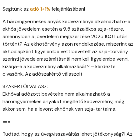
Segítünk az
adó 1+1%
felajánlásában!
A háromgyermekes anyák kedvezménye alkalmazható-e
ekhós jövedelem esetén a 9,5 százalékos szja-részre,
amennyiben a jövedelem megszerzése 2025.10.01. után
történt? Az ekhotörvény azon rendelkezése, miszerint az
ekhoalapként figyelembe vett bevételt az szja-törvény
szerinti jövedelemszámításnál nem kell figyelembe venni,
kizárja-e a kedvezmény alkalmazását? – kérdezte
olvasónk. Az adószakértő válaszolt.
SZAKÉRTŐI VÁLASZ:
Ekhóval adózott bevételre nem alkalmazható a
háromgyermekes anyákat megillető kedvezmény, még
akkor sem, ha a levont ekhónak van szja-tartalma.
===
Tudtad, hogy az üvegvisszaváltás lehet jótékonyság?! Az