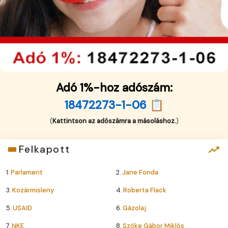
Adó 1%-hoz adószám:
18472273-1-06 📋
(
Kattintson az adószámra a másoláshoz.
)
Felkapott
1.
Parlament
2.
Jane Fonda
3.
Kozármisleny
4.
Roberta Flack
5.
USAID
6.
Gázolaj
7.
NKE
8.
Szőke Gábor Miklós