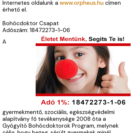
Internetes oldalunk a
www.orpheus.hu
címen
érhető el.
Bohócdoktor Csapat
Adószám: 18472273-1-06
A
gyermekmentő, szociális, egészségvédelmi
alapítvány fő tevékenysége 2008 óta a
Gyógyító Bohócdoktorok Program, melynek
célja, hogy beteg, sérült gyermekek minél