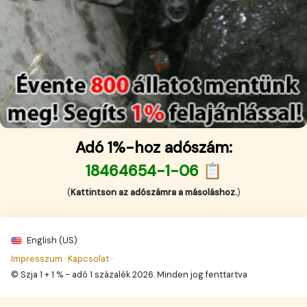
Adó 1%-hoz adószám:
18464654-1-06 📋
(
Kattintson az adószámra a másoláshoz.
)
English (US)
Impresszum
·
Kapcsolat
·
© Szja 1 + 1 % - adó 1 százalék 2026. Minden jog fenttartva