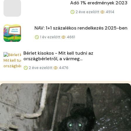
Adó 1% eredmények 2023
2 éve ezelőtt
4914
NAV: 1+1 százalékos rendelkezés 2025-ben
1 év ezelőtt
4661
Bérlet kisokos - Mit kell tudni az
országbérletről, a vármeg...
2 éve ezelőtt
4476