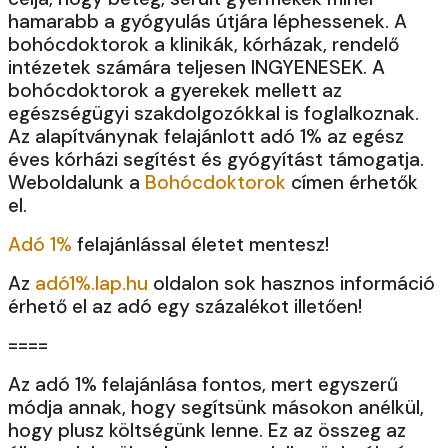
hamarabb a gyógyulás útjára léphessenek. A
bohócdoktorok a klinikák, kórházak, rendelő
intézetek számára teljesen INGYENESEK. A
bohócdoktorok a gyerekek mellett az
egészségügyi szakdolgozókkal is foglalkoznak.
Az alapítványnak felajánlott adó 1% az egész
éves kórházi segítést és gyógyítást támogatja.
Weboldalunk a
Bohócdoktorok
címen érhetők
el.
Adó 1%
felajánlással életet mentesz!
Az
adó1%.lap.hu
oldalon sok hasznos információ
érhető el az adó egy százalékot illetően!
====
Az adó 1% felajánlása fontos, mert egyszerű
módja annak, hogy segítsünk másokon anélkül,
hogy plusz költségünk lenne. Ez az összeg az