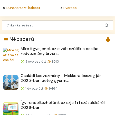
9.
Dunaharaszti baleset
10.
Liverpool
Népszerű
Mire figyeljenek az elvált szülők a családi
kedvezmény érvén...
3 éve ezelőtt
9510
Családi kedvezmény - Mekkora összeg jár
2025-ben beteg gyerm...
1 év ezelőtt
9464
Így rendelkezhetünk az szja 1+1 százalékáról
2026-ban