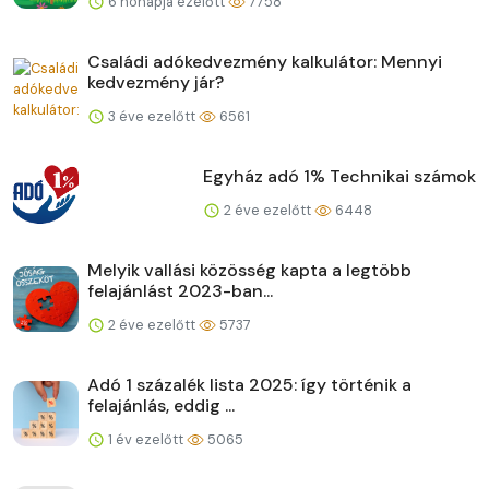
6 hónapja ezelőtt
7758
Családi adókedvezmény kalkulátor: Mennyi
kedvezmény jár?
3 éve ezelőtt
6561
Egyház adó 1% Technikai számok
2 éve ezelőtt
6448
Melyik vallási közösség kapta a legtöbb
felajánlást 2023-ban...
2 éve ezelőtt
5737
Adó 1 százalék lista 2025: így történik a
felajánlás, eddig ...
1 év ezelőtt
5065