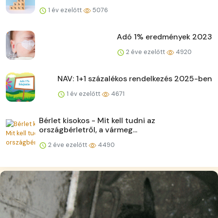
1 év ezelőtt
5076
Adó 1% eredmények 2023
2 éve ezelőtt
4920
NAV: 1+1 százalékos rendelkezés 2025-ben
1 év ezelőtt
4671
Bérlet kisokos - Mit kell tudni az
országbérletről, a vármeg...
2 éve ezelőtt
4490