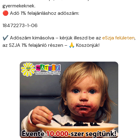
gyermekeknek.
🔴 Adó 1% felajánláshoz adószám:
18472273-1-06
✔ Adószám kimásolva – kérjük illeszd be az
eSzja felületen
,
az SZJA 1% felajánló részen – 🙏 Köszönjük!