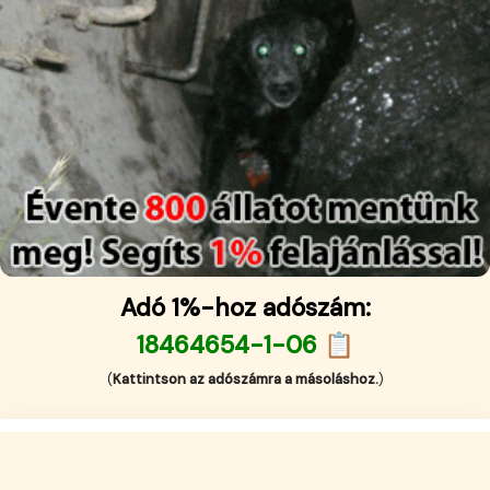
Adó 1%-hoz adószám:
18464654-1-06 📋
(
Kattintson az adószámra a másoláshoz.
)
English (US)
Impresszum
·
Kapcsolat
·