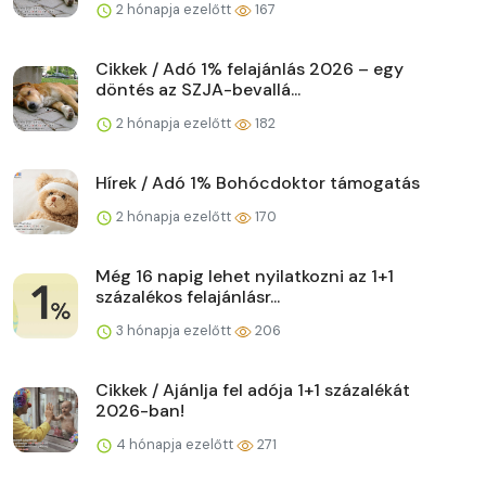
2 hónapja ezelőtt
167
Cikkek / Adó 1% felajánlás 2026 – egy
döntés az SZJA-bevallá...
2 hónapja ezelőtt
182
Hírek / Adó 1% Bohócdoktor támogatás
2 hónapja ezelőtt
170
Még 16 napig lehet nyilatkozni az 1+1
százalékos felajánlásr...
3 hónapja ezelőtt
206
Cikkek / Ajánlja fel adója 1+1 százalékát
2026-ban!
4 hónapja ezelőtt
271