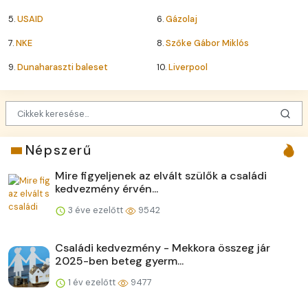
5.
USAID
6.
Gázolaj
7.
NKE
8.
Szőke Gábor Miklós
9.
Dunaharaszti baleset
10.
Liverpool
Népszerű
Mire figyeljenek az elvált szülők a családi
kedvezmény érvén...
3 éve ezelőtt
9542
Családi kedvezmény - Mekkora összeg jár
2025-ben beteg gyerm...
1 év ezelőtt
9477