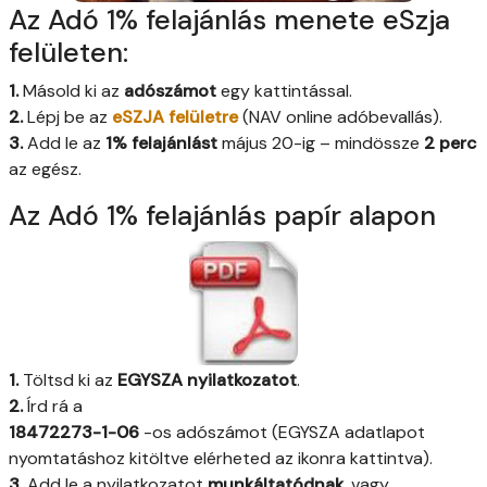
Az Adó 1% felajánlás menete eSzja
felületen:
1.
Másold ki az
adószámot
egy kattintással.
2.
Lépj be az
eSZJA felületre
(NAV online adóbevallás).
3.
Add le az
1% felajánlást
május 20-ig – mindössze
2 perc
az egész.
Az Adó 1% felajánlás papír alapon
1.
Töltsd ki az
EGYSZA nyilatkozatot
.
2.
Írd rá a
18472273-1-06
-os adószámot (EGYSZA adatlapot
nyomtatáshoz kitöltve elérheted az ikonra kattintva).
3.
Add le a nyilatkozatot
munkáltatódnak
, vagy