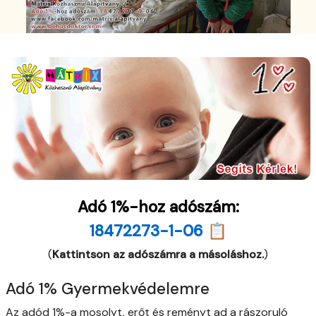
Adó 1%-hoz adószám:
18472273-1-06 📋
(
Kattintson az adószámra a másoláshoz.
)
Adó 1% Gyermekvédelemre
Az adód 1%-a mosolyt, erőt és reményt ad a rászoruló