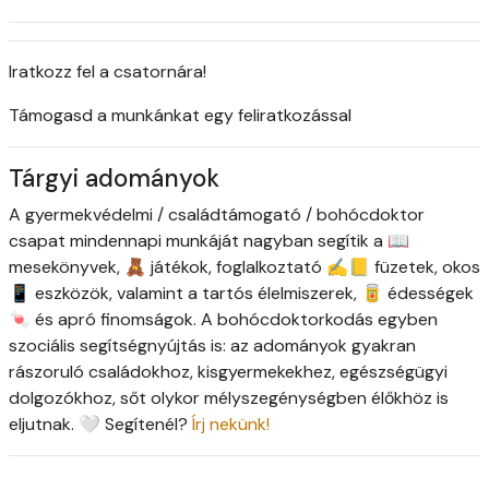
Iratkozz fel a csatornára!
Támogasd a munkánkat egy feliratkozással
Tárgyi adományok
A gyermekvédelmi / családtámogató / bohócdoktor
csapat mindennapi munkáját nagyban segítik a 📖
mesekönyvek, 🧸 játékok, foglalkoztató ✍️📒 füzetek, okos
📱 eszközök, valamint a tartós élelmiszerek, 🥫 édességek
🍬 és apró finomságok. A bohócdoktorkodás egyben
szociális segítségnyújtás is: az adományok gyakran
rászoruló családokhoz, kisgyermekekhez, egészségügyi
dolgozókhoz, sőt olykor mélyszegénységben élőkhöz is
eljutnak. 🤍 Segítenél?
Írj nekünk!