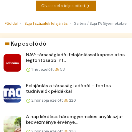
Olvassa el a teljes cikket
Főoldal
Szja 1 százalék felajánlás
Galéria / Szja 1% Gyermekekre
Kapcsolódó
NAV: társaságiadó-felajánlással kapcsolatos
legfontosabb inf...
1 hét ezelőtt
58
Felajánlás a társasági adóból – fontos
tudnivalók példákkal
2 hónapja ezelőtt
220
A nap kérdése: háromgyermekes anyák szja-
kedvezménye érvénye...
2 hónapja ezelőtt
236