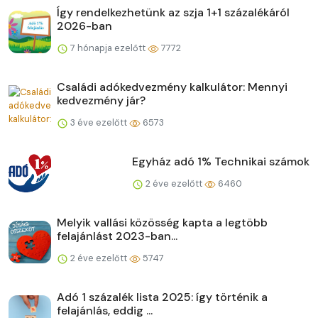
Így rendelkezhetünk az szja 1+1 százalékáról
2026-ban
7 hónapja ezelőtt
7772
Családi adókedvezmény kalkulátor: Mennyi
kedvezmény jár?
3 éve ezelőtt
6573
Egyház adó 1% Technikai számok
2 éve ezelőtt
6460
Melyik vallási közösség kapta a legtöbb
felajánlást 2023-ban...
2 éve ezelőtt
5747
Adó 1 százalék lista 2025: így történik a
felajánlás, eddig ...