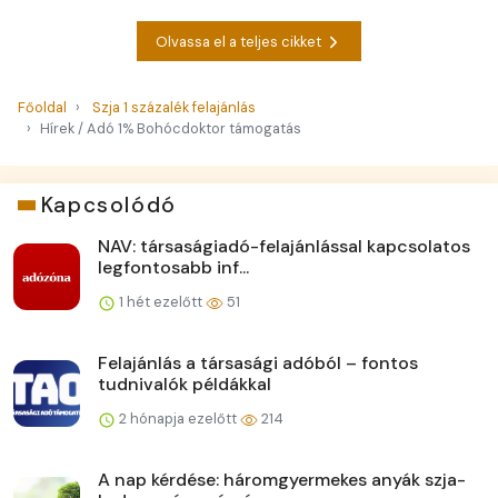
Olvassa el a teljes cikket
Főoldal
Szja 1 százalék felajánlás
Hírek / Adó 1% Bohócdoktor támogatás
Kapcsolódó
NAV: társaságiadó-felajánlással kapcsolatos
legfontosabb inf...
1 hét ezelőtt
51
Felajánlás a társasági adóból – fontos
tudnivalók példákkal
2 hónapja ezelőtt
214
A nap kérdése: háromgyermekes anyák szja-