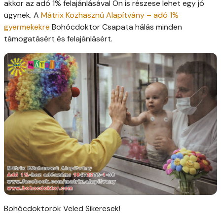
akkor az adó 1% felajánlásával Ön is részese lehet egy jó
ügynek. A
Mátrix Közhasznú Alapítvány – adó 1%
gyermekekre
Bohócdoktor Csapata hálás minden
támogatásért és felajánlásért.
Bohócdoktorok Veled Sikeresek!