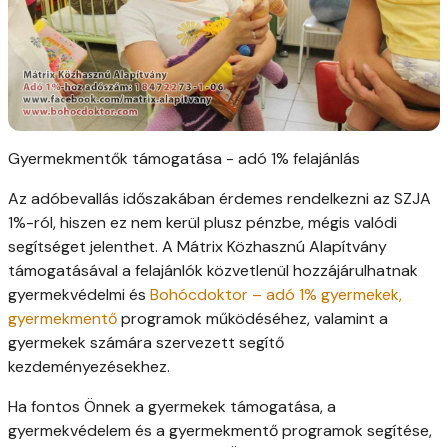
Gyermekmentők támogatása - adó 1% felajánlás
Az adóbevallás időszakában érdemes rendelkezni az SZJA
1%-ról, hiszen ez nem kerül plusz pénzbe, mégis valódi
segítséget jelenthet. A Mátrix Közhasznú Alapítvány
támogatásával a felajánlók közvetlenül hozzájárulhatnak
gyermekvédelmi és
Bohócdoktor – adó 1% gyermekek,
gyermekmentő
programok működéséhez, valamint a
gyermekek számára szervezett segítő
kezdeményezésekhez.
Ha fontos Önnek a gyermekek támogatása, a
gyermekvédelem és a gyermekmentő programok segítése,