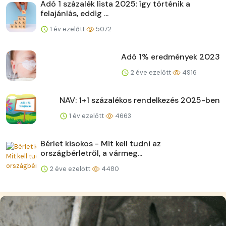
Adó 1 százalék lista 2025: így történik a
felajánlás, eddig ...
1 év ezelőtt
5072
Adó 1% eredmények 2023
2 éve ezelőtt
4916
NAV: 1+1 százalékos rendelkezés 2025-ben
1 év ezelőtt
4663
Bérlet kisokos - Mit kell tudni az
országbérletről, a vármeg...
2 éve ezelőtt
4480