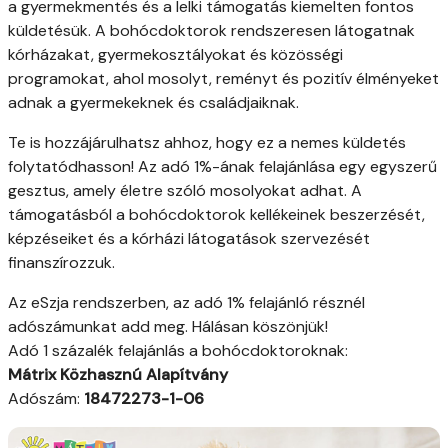
a gyermekmentés és a lelki támogatás kiemelten fontos
küldetésük. A bohócdoktorok rendszeresen látogatnak
kórházakat, gyermekosztályokat és közösségi
programokat, ahol mosolyt, reményt és pozitív élményeket
adnak a gyermekeknek és családjaiknak.
Te is hozzájárulhatsz ahhoz, hogy ez a nemes küldetés
folytatódhasson! Az adó 1%-ának felajánlása egy egyszerű
gesztus, amely életre szóló mosolyokat adhat. A
támogatásból a bohócdoktorok kellékeinek beszerzését,
képzéseiket és a kórházi látogatások szervezését
finanszírozzuk.
Az eSzja rendszerben, az adó 1% felajánló résznél
adószámunkat add meg. Hálásan köszönjük!
Adó 1 százalék felajánlás a bohócdoktoroknak:
Mátrix Közhasznú Alapítvány
Adószám:
18472273-1-06