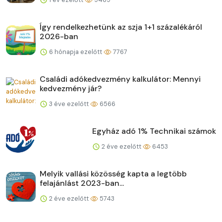
Így rendelkezhetünk az szja 1+1 százalékáról
2026-ban
6 hónapja ezelőtt
7767
Családi adókedvezmény kalkulátor: Mennyi
kedvezmény jár?
3 éve ezelőtt
6566
Egyház adó 1% Technikai számok
2 éve ezelőtt
6453
Melyik vallási közösség kapta a legtöbb
felajánlást 2023-ban...
2 éve ezelőtt
5743