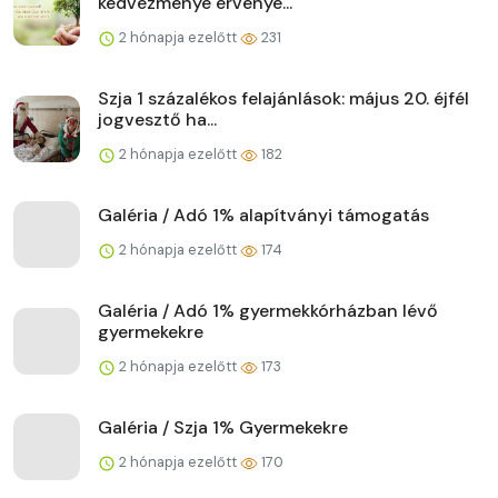
kedvezménye érvénye...
2 hónapja ezelőtt
231
Szja 1 százalékos felajánlások: május 20. éjfél
jogvesztő ha...
2 hónapja ezelőtt
182
Galéria / Adó 1% alapítványi támogatás
2 hónapja ezelőtt
174
Galéria / Adó 1% gyermekkórházban lévő
gyermekekre
2 hónapja ezelőtt
173
Galéria / Szja 1% Gyermekekre
2 hónapja ezelőtt
170