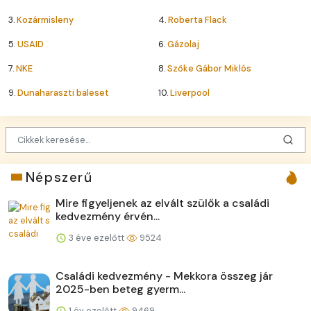
3.
Kozármisleny
4.
Roberta Flack
5.
USAID
6.
Gázolaj
7.
NKE
8.
Szőke Gábor Miklós
9.
Dunaharaszti baleset
10.
Liverpool
Népszerű
Mire figyeljenek az elvált szülők a családi
kedvezmény érvén...
3 éve ezelőtt
9524
Családi kedvezmény - Mekkora összeg jár
2025-ben beteg gyerm...
1 év ezelőtt
9469