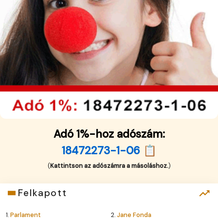
Adó 1%-hoz adószám:
18472273-1-06 📋
(
Kattintson az adószámra a másoláshoz.
)
Felkapott
1.
Parlament
2.
Jane Fonda