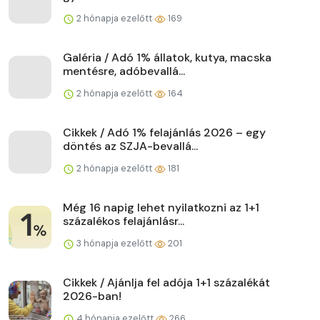
2 hónapja ezelőtt
169
Galéria / Adó 1% állatok, kutya, macska
mentésre, adóbevallá...
2 hónapja ezelőtt
164
Cikkek / Adó 1% felajánlás 2026 – egy
döntés az SZJA-bevallá...
2 hónapja ezelőtt
181
Még 16 napig lehet nyilatkozni az 1+1
százalékos felajánlásr...
3 hónapja ezelőtt
201
Cikkek / Ajánlja fel adója 1+1 százalékát
2026-ban!
4 hónapja ezelőtt
266