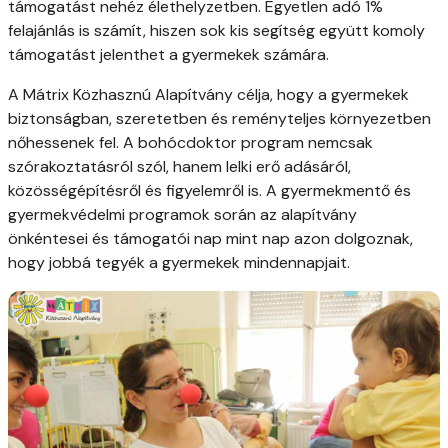
támogatást nehéz élethelyzetben. Egyetlen adó 1%
felajánlás is számít, hiszen sok kis segítség együtt komoly
támogatást jelenthet a gyermekek számára.
A Mátrix Közhasznú Alapítvány célja, hogy a gyermekek
biztonságban, szeretetben és reményteljes környezetben
nőhessenek fel. A bohócdoktor program nemcsak
szórakoztatásról szól, hanem lelki erő adásáról,
közösségépítésről és figyelemről is. A gyermekmentő és
gyermekvédelmi programok során az alapítvány
önkéntesei és támogatói nap mint nap azon dolgoznak,
hogy jobbá tegyék a gyermekek mindennapjait.