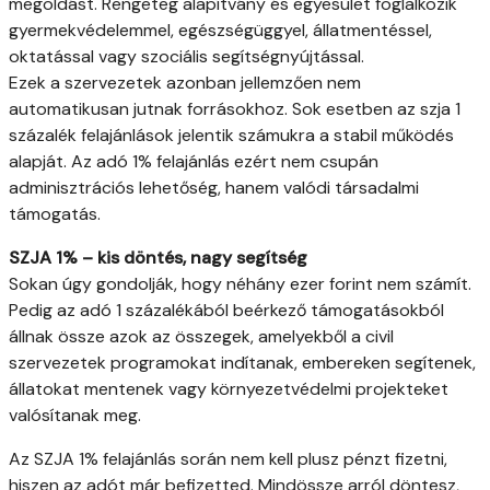
megoldást. Rengeteg alapítvány és egyesület foglalkozik
gyermekvédelemmel, egészségüggyel, állatmentéssel,
oktatással vagy szociális segítségnyújtással.
Ezek a szervezetek azonban jellemzően nem
automatikusan jutnak forrásokhoz. Sok esetben az szja 1
százalék felajánlások jelentik számukra a stabil működés
alapját. Az adó 1% felajánlás ezért nem csupán
adminisztrációs lehetőség, hanem valódi társadalmi
támogatás.
SZJA 1% – kis döntés, nagy segítség
Sokan úgy gondolják, hogy néhány ezer forint nem számít.
Pedig az adó 1 százalékából beérkező támogatásokból
állnak össze azok az összegek, amelyekből a civil
szervezetek programokat indítanak, embereken segítenek,
állatokat mentenek vagy környezetvédelmi projekteket
valósítanak meg.
Az SZJA 1% felajánlás során nem kell plusz pénzt fizetni,
hiszen az adót már befizetted. Mindössze arról döntesz,