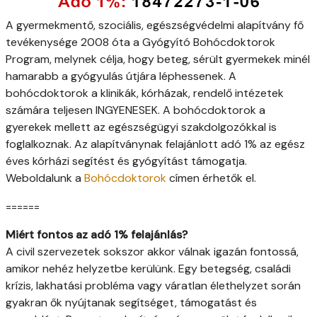
A gyermekmentő, szociális, egészségvédelmi alapítvány fő
tevékenysége 2008 óta a Gyógyító Bohócdoktorok
Program, melynek célja, hogy beteg, sérült gyermekek minél
hamarabb a gyógyulás útjára léphessenek. A
bohócdoktorok a klinikák, kórházak, rendelő intézetek
számára teljesen INGYENESEK. A bohócdoktorok a
gyerekek mellett az egészségügyi szakdolgozókkal is
foglalkoznak. Az alapítványnak felajánlott adó 1% az egész
éves kórházi segítést és gyógyítást támogatja.
Weboldalunk a
Bohócdoktorok
címen érhetők el.
======
Miért fontos az adó 1% felajánlás?
A civil szervezetek sokszor akkor válnak igazán fontossá,
amikor nehéz helyzetbe kerülünk. Egy betegség, családi
krízis, lakhatási probléma vagy váratlan élethelyzet során
gyakran ők nyújtanak segítséget, támogatást és