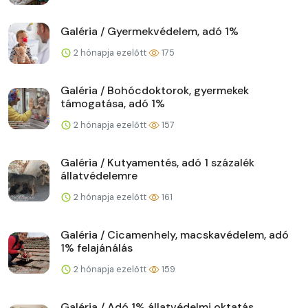
Galéria / Gyermekvédelem, adó 1%
2 hónapja ezelőtt
175
Galéria / Bohócdoktorok, gyermekek
támogatása, adó 1%
2 hónapja ezelőtt
157
Galéria / Kutyamentés, adó 1 százalék
állatvédelemre
2 hónapja ezelőtt
161
Galéria / Cicamenhely, macskavédelem, adó
1% felajánálás
2 hónapja ezelőtt
159
Galéria / Adó 1% állatvédelmi oktatás,