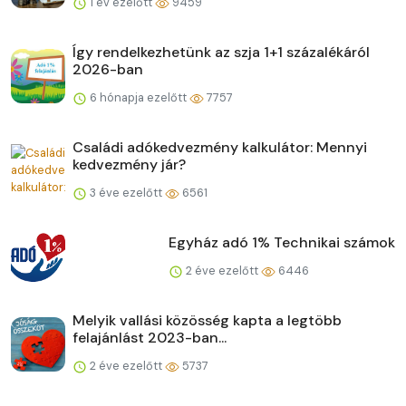
1 év ezelőtt
9459
Így rendelkezhetünk az szja 1+1 százalékáról
2026-ban
6 hónapja ezelőtt
7757
Családi adókedvezmény kalkulátor: Mennyi
kedvezmény jár?
3 éve ezelőtt
6561
Egyház adó 1% Technikai számok
2 éve ezelőtt
6446
Melyik vallási közösség kapta a legtöbb
felajánlást 2023-ban...
2 éve ezelőtt
5737