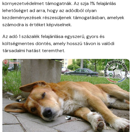
környezetvédelmet támogatnák. Az szja 1% felajánlás
lehetőséget ad arra, hogy az adódból olyan
kezdeményezések részesüljenek támogatásban, amelyek
számodra is értéket képviselnek.
Az adó 1 százalék felajánlása egyszerű, gyors és
költségmentes döntés, amely hosszú távon is valódi
társadalmi hatást teremthet.