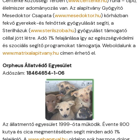
Centerke Közösségi Térben (
www.centerke.hu
) ruha – cipő,
élelmiszer adományozás van. Az alapítvány Gyógyító
Mesedoktor Csapata (
www.mesedoktor.hu
) kórházban
fekvő gyerekek-és felnőttek gyógyulását segíti, a
Sterilházuk (
www.sterilszoba.hu
) gyógyulást támogató
céllal jött létre. Adó 1% felajánlása így az egészségvédelmi
és szociális segítő programokat támogatja. Weboldalunk a
www.matrixalapitvany.hu
címen érhető el.
Orpheus Állatvédő Egyesület
Adószám:
18464654-1-06
Az állatmentő egyesület 1999-óta működik. Évente 800
kutya és cica megmentésében segít minden adó 1%
felajánló. A
www.ebangyal.hu
oldalon sok hasznos dolog