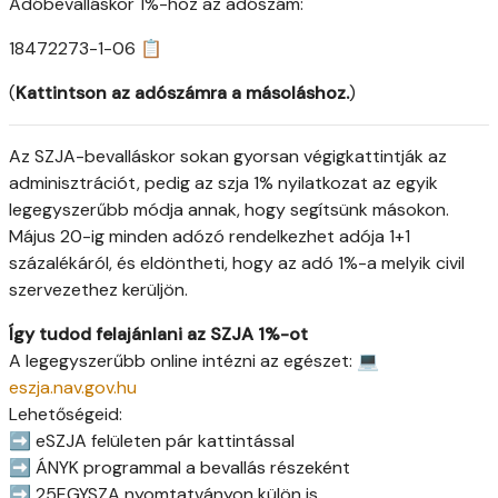
Adóbevalláskor 1%-hoz az adószám:
18472273-1-06 📋
(
Kattintson az adószámra a másoláshoz.
)
Az SZJA-bevalláskor sokan gyorsan végigkattintják az
adminisztrációt, pedig az szja 1% nyilatkozat az egyik
legegyszerűbb módja annak, hogy segítsünk másokon.
Május 20-ig minden adózó rendelkezhet adója 1+1
százalékáról, és eldöntheti, hogy az adó 1%-a melyik civil
szervezethez kerüljön.
Így tudod felajánlani az SZJA 1%-ot
A legegyszerűbb online intézni az egészet: 💻
eszja.nav.gov.hu
Lehetőségeid:
➡ eSZJA felületen pár kattintással
➡ ÁNYK programmal a bevallás részeként
➡ 25EGYSZA nyomtatványon külön is