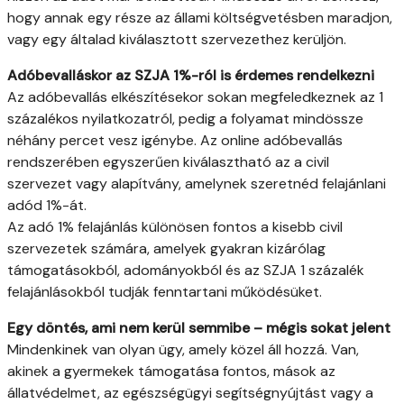
hogy annak egy része az állami költségvetésben maradjon,
vagy egy általad kiválasztott szervezethez kerüljön.
Adóbevalláskor az SZJA 1%-ról is érdemes rendelkezni
Az adóbevallás elkészítésekor sokan megfeledkeznek az 1
százalékos nyilatkozatról, pedig a folyamat mindössze
néhány percet vesz igénybe. Az online adóbevallás
rendszerében egyszerűen kiválasztható az a civil
szervezet vagy alapítvány, amelynek szeretnéd felajánlani
adód 1%-át.
Az adó 1% felajánlás különösen fontos a kisebb civil
szervezetek számára, amelyek gyakran kizárólag
támogatásokból, adományokból és az SZJA 1 százalék
felajánlásokból tudják fenntartani működésüket.
Egy döntés, ami nem kerül semmibe – mégis sokat jelent
Mindenkinek van olyan ügy, amely közel áll hozzá. Van,
akinek a gyermekek támogatása fontos, mások az
állatvédelmet, az egészségügyi segítségnyújtást vagy a