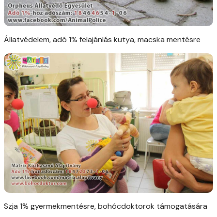
Állatvédelem, adó 1% felajánlás kutya, macska mentésre
Szja 1% gyermekmentésre, bohócdoktorok támogatására