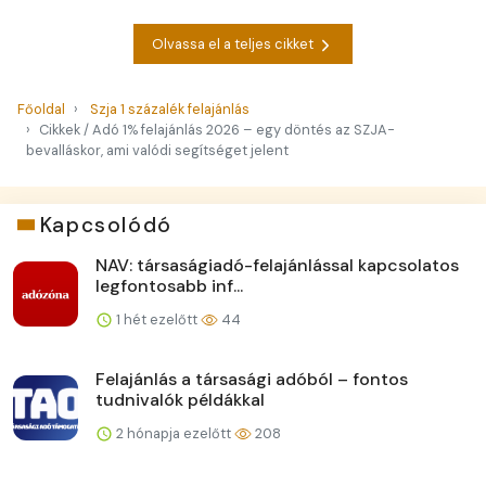
Olvassa el a teljes cikket
Főoldal
Szja 1 százalék felajánlás
Cikkek / Adó 1% felajánlás 2026 – egy döntés az SZJA-
bevalláskor, ami valódi segítséget jelent
Kapcsolódó
NAV: társaságiadó-felajánlással kapcsolatos
legfontosabb inf...
1 hét ezelőtt
44
Felajánlás a társasági adóból – fontos
tudnivalók példákkal
2 hónapja ezelőtt
208