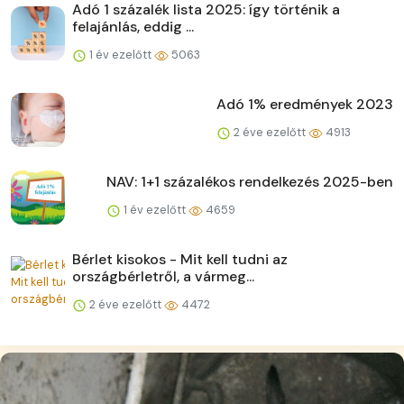
Adó 1 százalék lista 2025: így történik a
felajánlás, eddig ...
1 év ezelőtt
5063
Adó 1% eredmények 2023
2 éve ezelőtt
4913
NAV: 1+1 százalékos rendelkezés 2025-ben
1 év ezelőtt
4659
Bérlet kisokos - Mit kell tudni az
országbérletről, a vármeg...
2 éve ezelőtt
4472