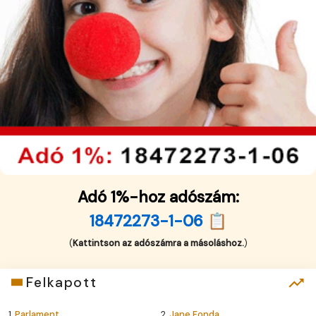
Adó 1%-hoz adószám:
18472273-1-06 📋
(
Kattintson az adószámra a másoláshoz.
)
Felkapott
1.
Parlament
2.
Jane Fonda