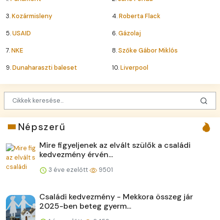
3.
Kozármisleny
4.
Roberta Flack
5.
USAID
6.
Gázolaj
7.
NKE
8.
Szőke Gábor Miklós
9.
Dunaharaszti baleset
10.
Liverpool
Népszerű
Mire figyeljenek az elvált szülők a családi
kedvezmény érvén...
3 éve ezelőtt
9501
Családi kedvezmény - Mekkora összeg jár
2025-ben beteg gyerm...