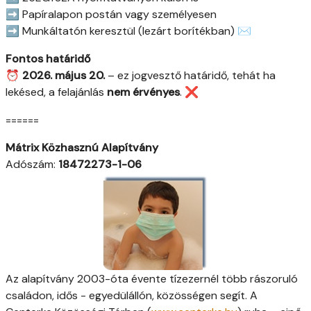
➡ Papíralapon postán vagy személyesen
➡ Munkáltatón keresztül (lezárt borítékban) ✉
Fontos határidő
⏰
2026. május 20.
– ez jogvesztő határidő, tehát ha
lekésed, a felajánlás
nem érvényes
. ❌
======
Mátrix Közhasznú Alapítvány
Adószám:
18472273-1-06
Az alapítvány 2003-óta évente tízezernél több rászoruló
családon, idős - egyedülállón, közösségen segít. A