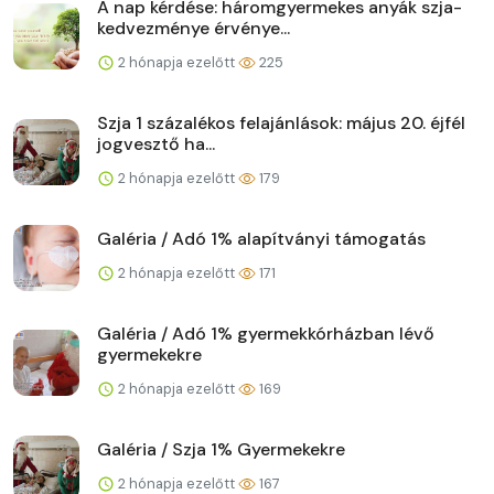
A nap kérdése: háromgyermekes anyák szja-
kedvezménye érvénye...
2 hónapja ezelőtt
225
Szja 1 százalékos felajánlások: május 20. éjfél
jogvesztő ha...
2 hónapja ezelőtt
179
Galéria / Adó 1% alapítványi támogatás
2 hónapja ezelőtt
171
Galéria / Adó 1% gyermekkórházban lévő
gyermekekre
2 hónapja ezelőtt
169
Galéria / Szja 1% Gyermekekre
2 hónapja ezelőtt
167