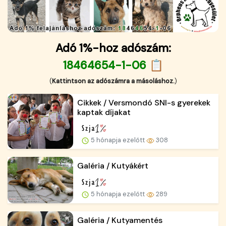
Adó 1%-hoz adószám:
18464654-1-06 📋
(
Kattintson az adószámra a másoláshoz.
)
Cikkek / Versmondó SNI-s gyerekek
kaptak díjakat
5 hónapja ezelőtt
308
Galéria / Kutyákért
5 hónapja ezelőtt
289
Galéria / Kutyamentés