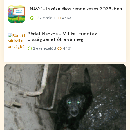
NAV: 1+1 százalékos rendelkezés 2025-ben
1 év ezelőtt
4663
Bérlet kisokos - Mit kell tudni az
országbérletről, a vármeg...
2 éve ezelőtt
4481