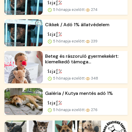
5 hónapja ezelőtt
274
Cikkek / Adó 1% állatvédelem
5 hónapja ezelőtt
239
Beteg és rászoruló gyermekekért:
kiemelkedő támoga...
5 hónapja ezelőtt
348
Galéria / Kutya mentés adó 1%
5 hónapja ezelőtt
276