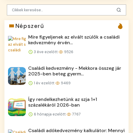
Népszerű
Mire figyeljenek az elvált szülők a családi
kedvezmény érvén...
3 éve ezelőtt
9526
Családi kedvezmény - Mekkora összeg jár
2025-ben beteg gyerm...
1 év ezelőtt
9469
Így rendelkezhetünk az szja 1+1
százalékáról 2026-ban
6 hónapja ezelőtt
7767
Családi adókedvezmény kalkulátor: Mennyi