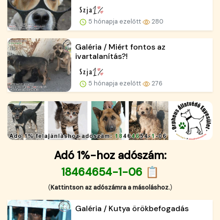
5 hónapja ezelőtt
280
Galéria / Miért fontos az
ivartalanítás?!
5 hónapja ezelőtt
276
Adó 1%-hoz adószám:
18464654-1-06 📋
(
Kattintson az adószámra a másoláshoz.
)
Galéria / Kutya örökbefogadás