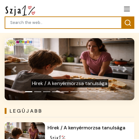
Previous
Next
Adótartozás? Válassza az automatikus
részletfizetést!
LEGÚJABB
Hírek / A kenyérmorzsa tanulsága