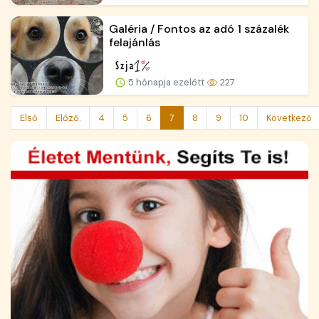
Galéria / Fontos az adó 1 százalék
felajánlás
5 hónapja ezelőtt
227
Első
Előző.
4
5
6
7
8
9
10
Következő