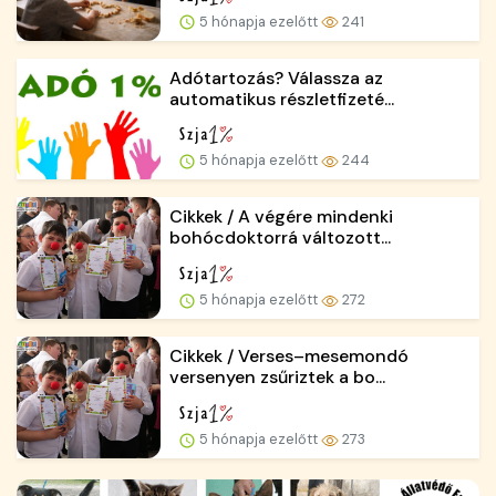
5 hónapja ezelőtt
241
Adótartozás? Válassza az
automatikus részletfizeté...
5 hónapja ezelőtt
244
Cikkek / A végére mindenki
bohócdoktorrá változott...
5 hónapja ezelőtt
272
Cikkek / Verses–mesemondó
versenyen zsűriztek a bo...
5 hónapja ezelőtt
273