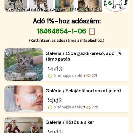
Adó 1%-hoz adószám:
18464654-1-06 📋
(
Kattintson az adószámra a másoláshoz.
)
Galéria / Cica gazdikereső, adó 1%
támogatás
5 hónapja ezelőtt
221
Galéria / Felajánlásod sokat jelent
5 hónapja ezelőtt
225
Galéria / Közös a siker