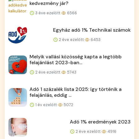
kedvezmény jár?
3 éve ezelőtt
6566
Egyház adó 1% Technikai számok
2 éve ezelőtt
6453
Melyik vallási közösség kapta a legtöbb
felajánlást 2023-ban...
2 éve ezelőtt
5743
Adó 1 százalék lista 2025: így történik a
felajánlás, eddig ...
1 év ezelőtt
5072
Adó 1% eredmények 2023
2 éve ezelőtt
4916