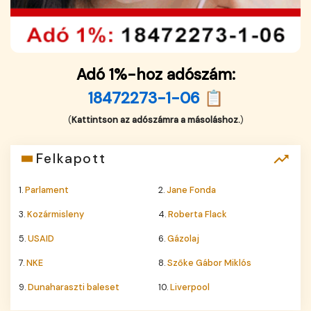
Adó 1%-hoz adószám:
18472273-1-06 📋
(
Kattintson az adószámra a másoláshoz.
)
Felkapott
1.
Parlament
2.
Jane Fonda
3.
Kozármisleny
4.
Roberta Flack
5.
USAID
6.
Gázolaj
7.
NKE
8.
Szőke Gábor Miklós
9.
Dunaharaszti baleset
10.
Liverpool