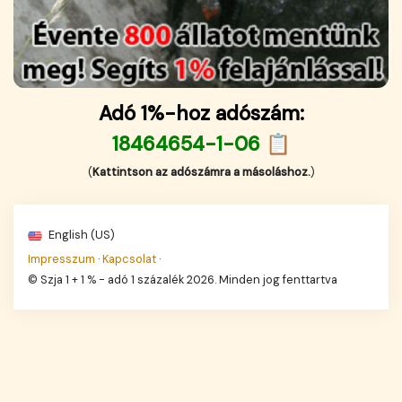
Adó 1%-hoz adószám:
18464654-1-06 📋
(
Kattintson az adószámra a másoláshoz.
)
English (US)
Impresszum
·
Kapcsolat
·
© Szja 1 + 1 % - adó 1 százalék 2026. Minden jog fenttartva