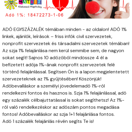
ADÓ EGYSZÁZALÉK témában minden - az oldalon! ADÓ 1%
linkek, ajánlók, leírások – friss infók civil szervezetek,
nonprofit szervezetek és társadalmi szervezetek témában!
Az szja 1% felajánlása nem kerül semmibe sem, de nagyon
sokat segít! Sajnos 10 adózóból mindössze 4 él a
befizetett adója 1%-ának nonprofit szervezetek felé
történő felajánlással. Segítsen Ön is a lapon megjelentetett
szervezeteknek az 1% gyűjtésében! Köszönjük!
Adóbevalláskor a személyi jövedelemadó 1%-ról
rendelkezni fontos és hasznos is. Szja 1% felajánlással, adó
egy százalék célbajuttatással is sokat segíthetsz! Az 1%-
ról való rendelkezéskor az adószám pontos megadása
fontos! Adóbevalláskor az szja 1+1 felajánlása fontos.
Adó 1 százalék felajánlás révén segíts Te is!