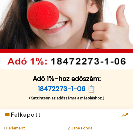
Adó 1%-hoz adószám:
18472273-1-06 📋
(
Kattintson az adószámra a másoláshoz.
)
Felkapott
1.
Parlament
2.
Jane Fonda