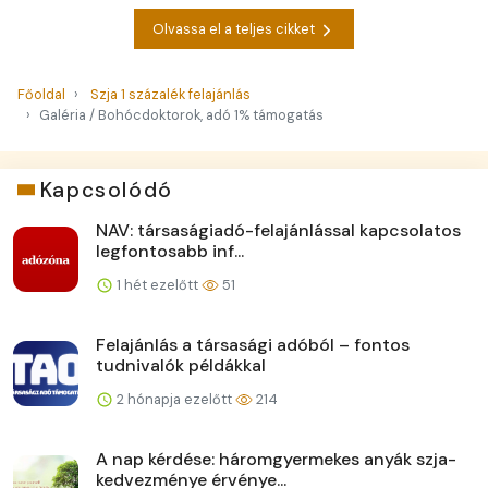
Olvassa el a teljes cikket
Főoldal
Szja 1 százalék felajánlás
Galéria / Bohócdoktorok, adó 1% támogatás
Kapcsolódó
NAV: társaságiadó-felajánlással kapcsolatos
legfontosabb inf...
1 hét ezelőtt
51
Felajánlás a társasági adóból – fontos
tudnivalók példákkal
2 hónapja ezelőtt
214
A nap kérdése: háromgyermekes anyák szja-
kedvezménye érvénye...