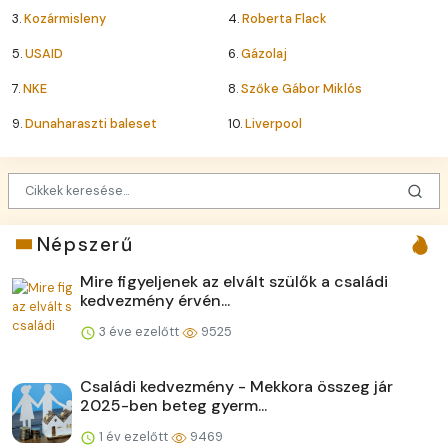
3.
Kozármisleny
4.
Roberta Flack
5.
USAID
6.
Gázolaj
7.
NKE
8.
Szőke Gábor Miklós
9.
Dunaharaszti baleset
10.
Liverpool
Népszerű
Mire figyeljenek az elvált szülők a családi
kedvezmény érvén...
3 éve ezelőtt
9525
Családi kedvezmény - Mekkora összeg jár
2025-ben beteg gyerm...
1 év ezelőtt
9469