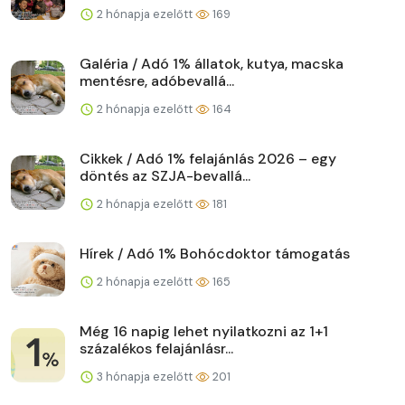
2 hónapja ezelőtt
169
Galéria / Adó 1% állatok, kutya, macska
mentésre, adóbevallá...
2 hónapja ezelőtt
164
Cikkek / Adó 1% felajánlás 2026 – egy
döntés az SZJA-bevallá...
2 hónapja ezelőtt
181
Hírek / Adó 1% Bohócdoktor támogatás
2 hónapja ezelőtt
165
Még 16 napig lehet nyilatkozni az 1+1
százalékos felajánlásr...
3 hónapja ezelőtt
201