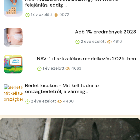
felajánlás, eddig ...
1 év ezelőtt
5072
Adó 1% eredmények 2023
2 éve ezelőtt
4916
NAV: 1+1 százalékos rendelkezés 2025-ben
1 év ezelőtt
4663
Bérlet kisokos - Mit kell tudni az
országbérletről, a vármeg...
2 éve ezelőtt
4480