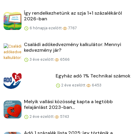
Így rendelkezhetünk az szja 1+1 százalékáról
2026-ban
6 hónapja ezelőtt
7767
Családi adókedvezmény kalkulátor: Mennyi
kedvezmény jár?
3 éve ezelőtt
6566
Egyház adó 1% Technikai számok
2 éve ezelőtt
6453
Melyik vallási közösség kapta a legtöbb
felajánlást 2023-ban...
2 éve ezelőtt
5743
Adó 1 százalék lista 2025: így történik a