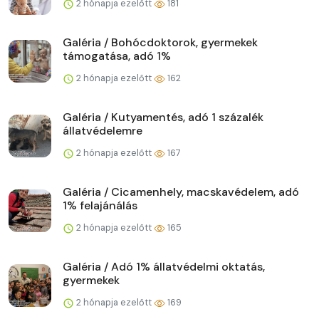
2 hónapja ezelőtt
181
Galéria / Bohócdoktorok, gyermekek
támogatása, adó 1%
2 hónapja ezelőtt
162
Galéria / Kutyamentés, adó 1 százalék
állatvédelemre
2 hónapja ezelőtt
167
Galéria / Cicamenhely, macskavédelem, adó
1% felajánálás
2 hónapja ezelőtt
165
Galéria / Adó 1% állatvédelmi oktatás,
gyermekek
2 hónapja ezelőtt
169