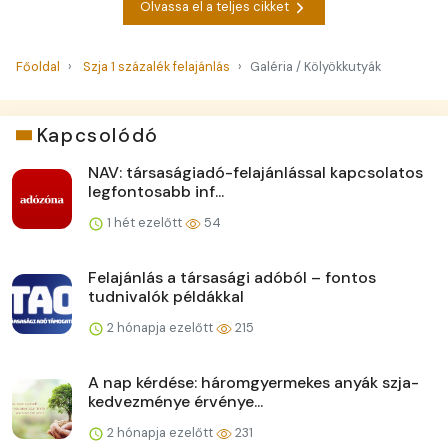
Olvassa el a teljes cikket
Főoldal
Szja 1 százalék felajánlás
Galéria / Kölyökkutyák
Kapcsolódó
NAV: társaságiadó-felajánlással kapcsolatos
legfontosabb inf...
1 hét ezelőtt
54
Felajánlás a társasági adóból – fontos
tudnivalók példákkal
2 hónapja ezelőtt
215
A nap kérdése: háromgyermekes anyák szja-
kedvezménye érvénye...
2 hónapja ezelőtt
231