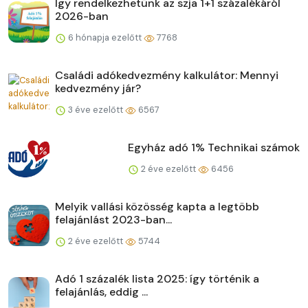
Így rendelkezhetünk az szja 1+1 százalékáról
2026-ban
6 hónapja ezelőtt
7768
Családi adókedvezmény kalkulátor: Mennyi
kedvezmény jár?
3 éve ezelőtt
6567
Egyház adó 1% Technikai számok
2 éve ezelőtt
6456
Melyik vallási közösség kapta a legtöbb
felajánlást 2023-ban...
2 éve ezelőtt
5744
Adó 1 százalék lista 2025: így történik a
felajánlás, eddig ...