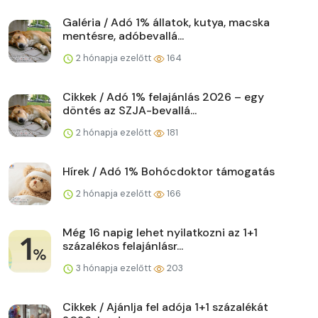
Galéria / Adó 1% állatok, kutya, macska
mentésre, adóbevallá...
2 hónapja ezelőtt
164
Cikkek / Adó 1% felajánlás 2026 – egy
döntés az SZJA-bevallá...
2 hónapja ezelőtt
181
Hírek / Adó 1% Bohócdoktor támogatás
2 hónapja ezelőtt
166
Még 16 napig lehet nyilatkozni az 1+1
százalékos felajánlásr...
3 hónapja ezelőtt
203
Cikkek / Ajánlja fel adója 1+1 százalékát