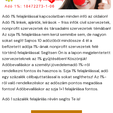
Adó 1% felajánlással kapcsolatban minden infó az oldalon!
Adó 1% linkek, ajánlók, leírások – friss infók civil szervezetek,
nonprofit szervezetek és társadalmi szervezetek témában!
Az szja 1% felajánlása nem kerül semmibe sem, de nagyon
sokat segít! Sajnos 10 adózóból mindössze 4 él a
befizetett adója 1%-ának nonprofit szervezetek felé
történő felajánlással. Segítsen Ön is a lapon megjelentetett
szervezeteknek az 1% gyűjtésében! Köszönjük!
Adóbevalláskor a személyi jövedelemadó 1%-ról
rendelkezni fontos és hasznos is. Szja 1% felajánlással, adó
egy százalék célbajuttatással is sokat segíthetsz! Az 1%-
ról való rendelkezéskor az adószám pontos megadása
fontos! Adóbevalláskor az szja 1+1 felajánlása fontos.
Adó 1 százalék felajánlás révén segíts Te is!