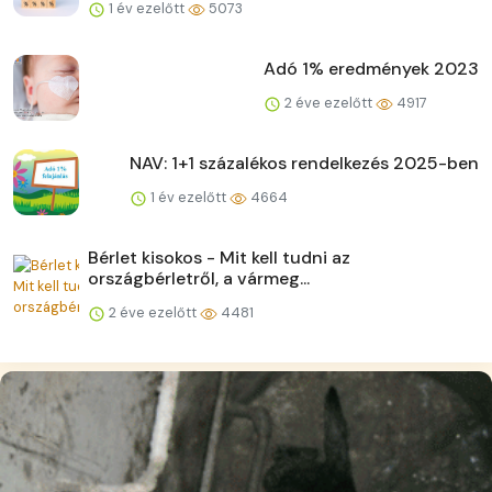
1 év ezelőtt
5073
Adó 1% eredmények 2023
2 éve ezelőtt
4917
NAV: 1+1 százalékos rendelkezés 2025-ben
1 év ezelőtt
4664
Bérlet kisokos - Mit kell tudni az
országbérletről, a vármeg...
2 éve ezelőtt
4481