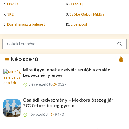
5.
USAID
6.
Gázolaj
7.
NKE
8.
Szőke Gábor Miklós
9.
Dunaharaszti baleset
10.
Liverpool
Népszerű
Mire figyeljenek az elvált szülők a családi
kedvezmény érvén...
3 éve ezelőtt
9527
Családi kedvezmény - Mekkora összeg jár
2025-ben beteg gyerm...
1 év ezelőtt
9470