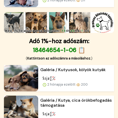
2 hónapja ezelőtt
211
Adó 1%-hoz adószám:
18464654-1-06 📋
(
Kattintson az adószámra a másoláshoz.
)
Galéria / Kutyusok, kölyök kutyák
2 hónapja ezelőtt
200
Galéria / Kutya, cica örökbefogadás
támogatása