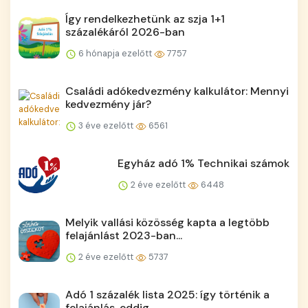
Így rendelkezhetünk az szja 1+1
százalékáról 2026-ban
6 hónapja ezelőtt
7757
Családi adókedvezmény kalkulátor: Mennyi
kedvezmény jár?
3 éve ezelőtt
6561
Egyház adó 1% Technikai számok
2 éve ezelőtt
6448
Melyik vallási közösség kapta a legtöbb
felajánlást 2023-ban...
2 éve ezelőtt
5737
Adó 1 százalék lista 2025: így történik a
felajánlás, eddig ...