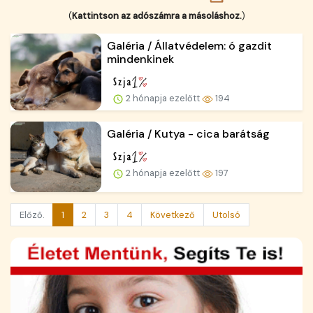
(
Kattintson az adószámra a másoláshoz.
)
Galéria / Állatvédelem: ó gazdit
mindenkinek
2 hónapja ezelőtt
194
Galéria / Kutya - cica barátság
2 hónapja ezelőtt
197
Előző.
1
2
3
4
Következő
Utolsó