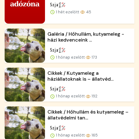
1 hét ezelőtt
45
Galéria / Hőhullám, kutyameleg -
házi kedvenceink ...
1 hónap ezelőtt
173
Cikkek / Kutyameleg a
háziállatoknak is – állatvéd...
1 hónap ezelőtt
192
Cikkek / Hőhullám és kutyameleg –
állatvédelmi tan...
1 hónap ezelőtt
165