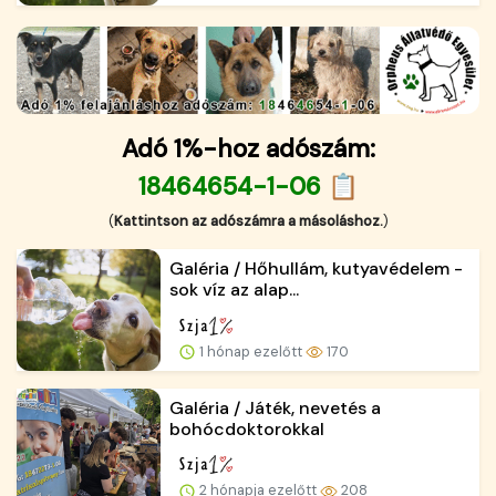
Adó 1%-hoz adószám:
18464654-1-06 📋
(
Kattintson az adószámra a másoláshoz.
)
Galéria / Hőhullám, kutyavédelem -
sok víz az alap...
1 hónap ezelőtt
170
Galéria / Játék, nevetés a
bohócdoktorokkal
2 hónapja ezelőtt
208