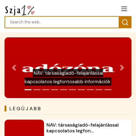
Previous
Next
Galéria / Hőhullám, kutyameleg - házi
kedvenceink cédelme
LEGÚJABB
NAV: társaságiadó-felajánlással
kapcsolatos legfon...