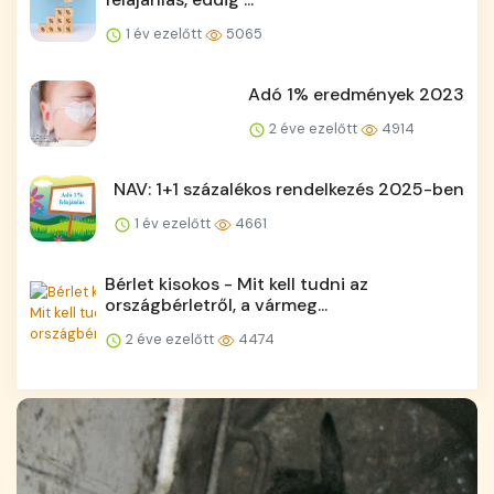
1 év ezelőtt
5065
Adó 1% eredmények 2023
2 éve ezelőtt
4914
NAV: 1+1 százalékos rendelkezés 2025-ben
1 év ezelőtt
4661
Bérlet kisokos - Mit kell tudni az
országbérletről, a vármeg...
2 éve ezelőtt
4474