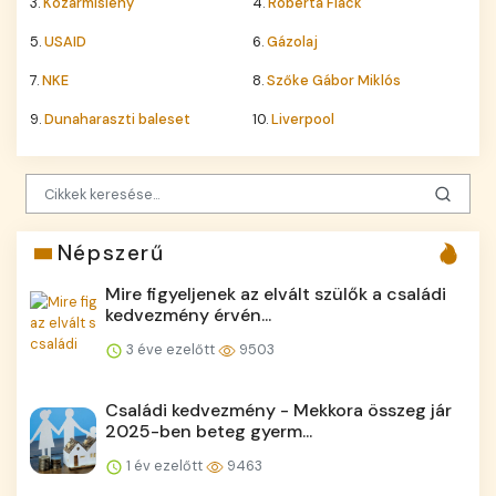
3.
Kozármisleny
4.
Roberta Flack
5.
USAID
6.
Gázolaj
7.
NKE
8.
Szőke Gábor Miklós
9.
Dunaharaszti baleset
10.
Liverpool
Népszerű
Mire figyeljenek az elvált szülők a családi
kedvezmény érvén...
3 éve ezelőtt
9503
Családi kedvezmény - Mekkora összeg jár
2025-ben beteg gyerm...
1 év ezelőtt
9463